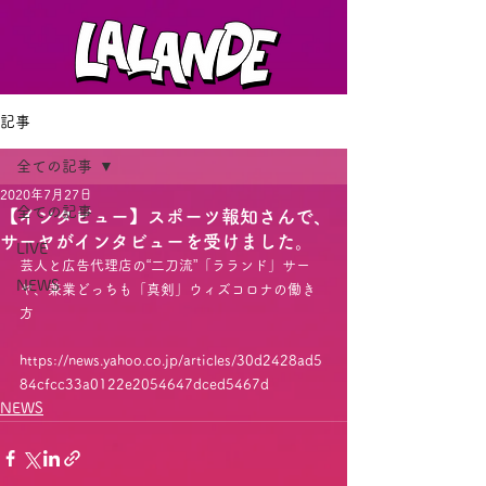
記事
全ての記事
2020年7月27日
全ての記事
【インタビュー】スポーツ報知さんで、
サーヤがインタビューを受けました。
LIVE
芸人と広告代理店の“二刀流”「ラランド」サー
NEWS
ヤ、兼業どっちも「真剣」ウィズコロナの働き
方
https://news.yahoo.co.jp/articles/30d2428ad5
84cfcc33a0122e2054647dced5467d
NEWS