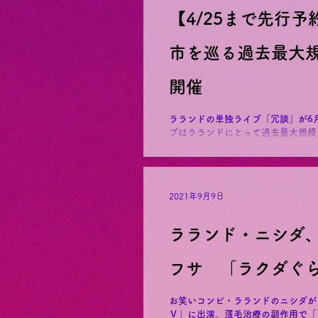
【4/25まで先行
市を巡る過去最大
開催
ラランドの単独ライブ「冗談」が6
ブはラランドにとって過去最大規模。
ホール、6月15日（木）に愛知・西
ル、6月24日（土）と翌25日（日）に
2021年9月9日
ラランド・ニシダ
フサ 「ラクダぐ
お笑いコンビ・ラランドのニシダが
Ｖ」に出演。薄毛治療の副作用で「