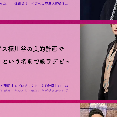
不満大爆発Ｓ
チキペッパーズ、蛙亭...
ゲス極川谷の美的計画で
）という名前で歌手デビュ
）が展開するプロジェクト「美的計画」に、お
5）がボーカルとして参加したデジタルシング
」が20日深夜、各種音楽配信サービスで配信