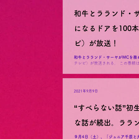
和牛とラランド・
になるドアを100
ビ）が放送！
和牛とラランド・サーヤがMCを務
テレビ）が放送される。 この番組は大阪・ミナミと東京・渋谷をディレクターが
散策しながら100軒の気になる建
設なのか、誰が住んでいるのか、古舘
2021年9月9日
“すべらない話”初
な話が続出。ララ
９月4日（土）、「ジュニア千原と大