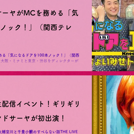
サーヤがMCを務める「気
本ノック！」（関西テレ
める「気になるドアを100本ノック！」（関西
物のドアをノック。ドアが開いた建物がどんな施
伊知郎が実況...
生配信イベント！ギリギリ
ンドサーヤが初出演！
輔宮川と千豊小籔のすべらない話THE LIVE