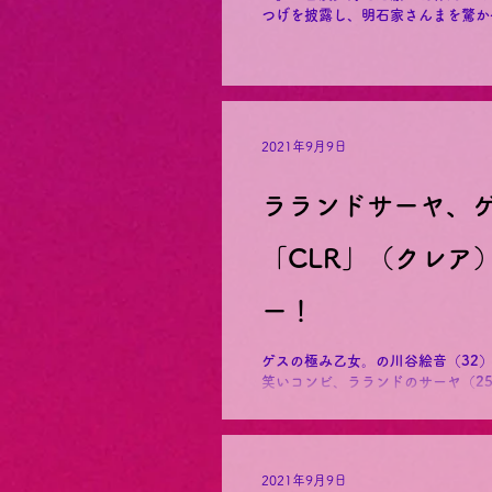
つげを披露し、明石家さんまを驚かせた。 番組では「相方への
Ｐ」として、ラランド、コロコロチキ
2021年9月9日
ラランドサーヤ、
「CLR」（クレア
ー！
ゲスの極み乙女。の川谷絵音（32
笑いコンビ、ラランドのサーヤ（2
ル「ピーナッツバターシークレット
された。...
2021年9月9日