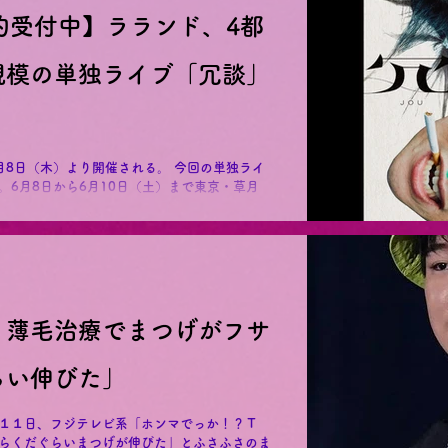
予約受付中】ラランド、4都
規模の単独ライブ「冗談」
月8日（木）より開催される。 今回の単独ライ
6月8日から6月10日（土）まで東京・草月
文化小劇場、6月17日（土）に福岡・西鉄ホー
大阪・...
、薄毛治療でまつげがフサ
らい伸びた」
１１日、フジテレビ系「ホンマでっか！？Ｔ
らくだぐらいまつげが伸びた」とふさふさのま